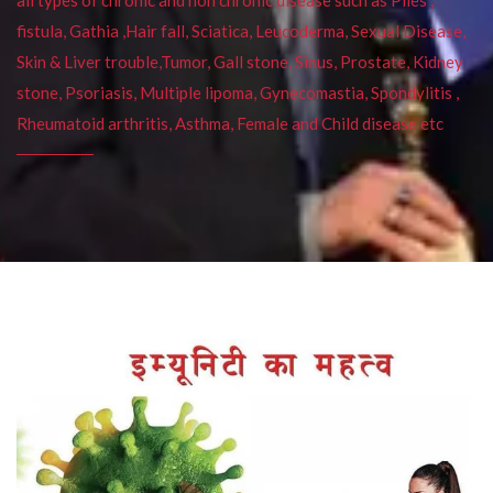
fistula, Gathia ,Hair fall, Sciatica, Leucoderma, Sexual Disease,
Skin & Liver trouble,Tumor, Gall stone, Sinus, Prostate, Kidney
stone, Psoriasis, Multiple lipoma, Gynecomastia, Spondylitis ,
Rheumatoid arthritis, Asthma, Female and Child disease etc