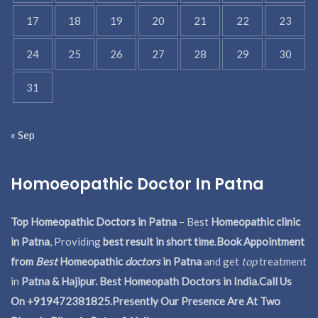
17
18
19
20
21
22
23
24
25
26
27
28
29
30
31
« Sep
Homoeopathic Doctor In Patna
Top Homeopathic Doctors in Patna
– Best
Homeopathic clinic
in Patna
, Providing
best result in short time
.
Book Appointment
from
Best
Homeopathic
doctors
in Patna
and get
top
treatment
in
Patna & Hajipur. Best Homeopath Doctors in India.
Call Us
On +919472381825.Presently Our Presence Are At Two