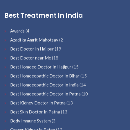
Best Treatment In India
Awards
(4
Azadi ka Amrit Mahotsav
(2
Best Doctor In Hajipur
(19
Best Doctor near Me
(18
Best Homoeo Doctor In Hajipur
(15
Best Homoeopathic Doctor In Bihar
(15
Best Homoeopathic Doctor In India
(14
Best Homoeopathic Doctor In Patna
(10
Best Kidney Doctor In Patna
(13
Best Skin Doctor In Patna
(13
Body Immune System
(3
Cancer Kidney In Patna
(12