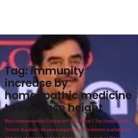
Tag:
immunity
increase by
homeopathic medicine
to increase height
Best Homoeopathic Doctor in Patna Bihar I Top Homeopathy
Doctor in patna I 46 years experience. Treatment available for
all types of chronic and non chronic disease such as Piles ,