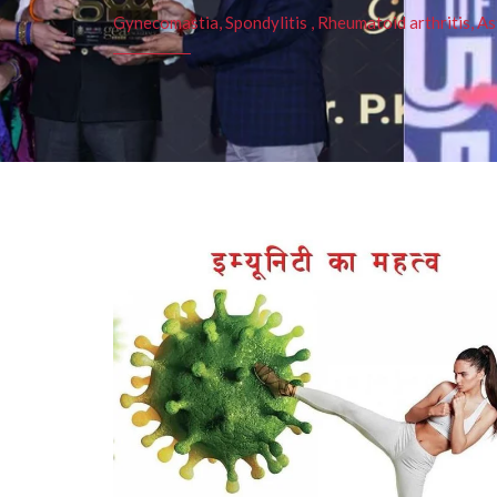
Gynecomastia, Spondylitis , Rheumatoid arthritis, As