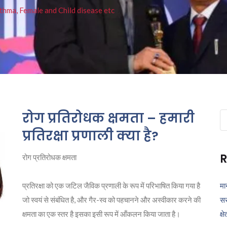
thma, Female and Child disease etc
रोग प्रतिरोधक क्षमता – हमारी
Se
fo
प्रतिरक्षा प्रणाली क्या है?
R
रोग प्रतिरोधक क्षमता
प्रतिरक्षा को एक जटिल जैविक प्रणाली के रूप में परिभाषित किया गया है
मा
जो स्वयं से संबंधित है, और गैर-स्व को पहचानने और अस्वीकार करने की
सर
क्षमता का एक स्तर है इसका इसी रूप में आँकलन किया जाता है।
क्ष