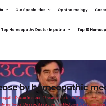
Us
Our Specialities
Ophthalmology
Case
Top Homeopathy Doctor in patna
Top 10 Homeop
ease by homeopathic med
pathy Doctor in patna I 46 years experience. Treatment available f
eucoderma, Sexual Disease, Skin & Liver trouble,Tumor, Gall stone, Sinu