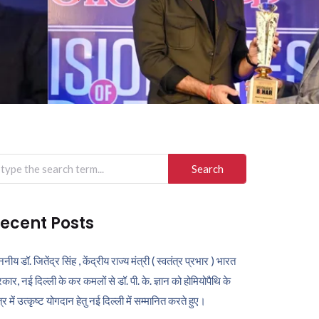
arch
r:
ecent Posts
ननीय डॉ. जितेंद्र सिंह , केंद्रीय राज्य मंत्री ( स्वतंत्र प्रभार ) भारत
कार, नई दिल्ली के कर कमलों से डॉ. पी. के. ज्ञान को होमियोपैथि के
ेत्र में उत्कृष्ट योगदान हेतु नई दिल्ली में सम्मानित करते हुए।