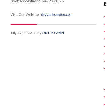
Book Appointment- 9472381825
E
Visit Our Website-
drgyanhomoeo.com
July 12, 2022
/
by
DR P K GYAN