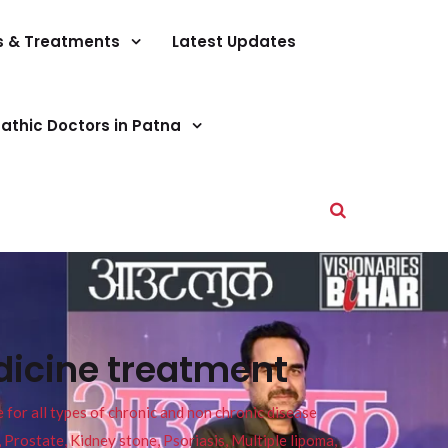
s & Treatments
Latest Updates
athic Doctors in Patna
icine treatment
or all types of chronic and non chronic disease
s, Prostate, Kidney stone, Psoriasis, Multiple lipoma,