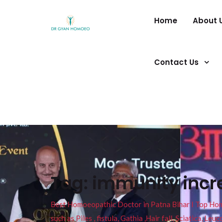
Home
About 
Contact Us
Tag:
immunity incr
Best Homoeopathic Doctor in Patna Bihar I Top Homeo
such as Piles , fistula, Gathia ,Hair fall, Sciatica, L