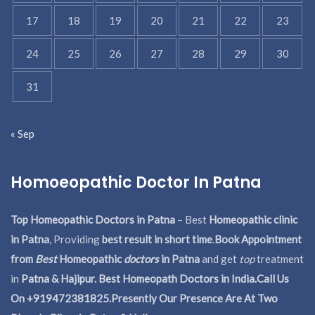
17
18
19
20
21
22
23
24
25
26
27
28
29
30
31
« Sep
Homoeopathic Doctor In Patna
Top Homeopathic Doctors in Patna
– Best
Homeopathic clinic
in Patna
, Providing
best result in short time
.
Book Appointment
from
Best
Homeopathic
doctors
in Patna
and get
top
treatment
in
Patna & Hajipur. Best Homeopath Doctors in India.
Call Us
On +919472381825.Presently Our Presence Are At Two