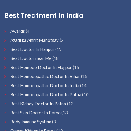
Best Treatment In India
Awards
(4
Azadi ka Amrit Mahotsav
(2
Best Doctor In Hajipur
(19
Best Doctor near Me
(18
Best Homoeo Doctor In Hajipur
(15
Best Homoeopathic Doctor In Bihar
(15
Best Homoeopathic Doctor In India
(14
Best Homoeopathic Doctor In Patna
(10
Best Kidney Doctor In Patna
(13
Best Skin Doctor In Patna
(13
Body Immune System
(3
Cancer Kidney In Patna
(12