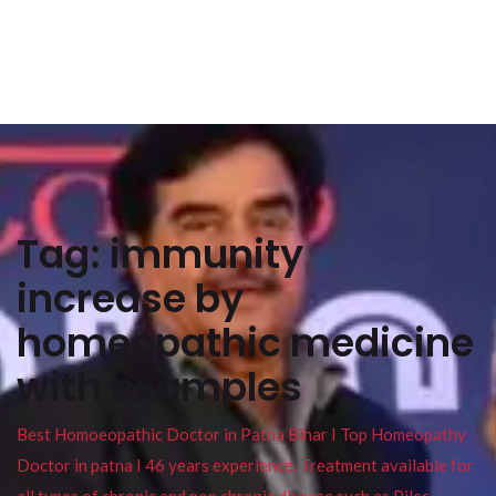
Tag:
immunity
increase by
homeopathic medicine
with examples
Best Homoeopathic Doctor in Patna Bihar I Top Homeopathy
Doctor in patna I 46 years experience. Treatment available for
all types of chronic and non chronic disease such as Piles ,