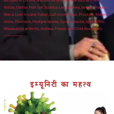
fistula, Gathia ,Hair fall, Sciatica, Leucoderma, Sexual Disease,
Skin & Liver trouble,Tumor, Gall stone, Sinus, Prostate, Kidney
stone, Psoriasis, Multiple lipoma, Gynecomastia, Spondylitis ,
Rheumatoid arthritis, Asthma, Female and Child disease etc