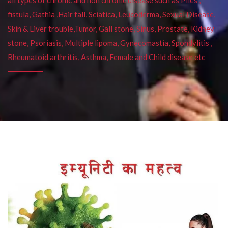
fistula, Gathia ,Hair fall, Sciatica, Leucoderma, Sexual Disease,
Skin & Liver trouble,Tumor, Gall stone, Sinus, Prostate, Kidney
stone, Psoriasis, Multiple lipoma, Gynecomastia, Spondylitis ,
Rheumatoid arthritis, Asthma, Female and Child disease etc