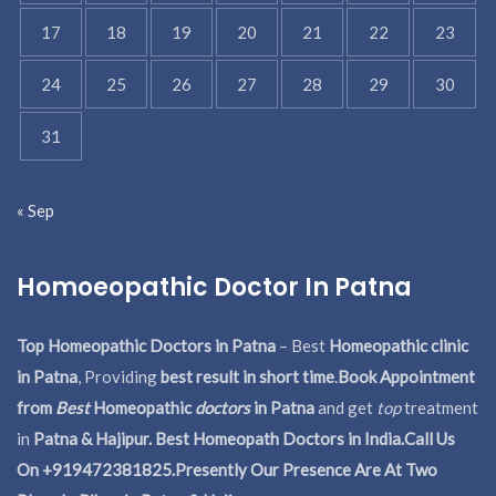
17
18
19
20
21
22
23
24
25
26
27
28
29
30
31
« Sep
Homoeopathic Doctor In Patna
Top Homeopathic Doctors in Patna
– Best
Homeopathic clinic
in Patna
, Providing
best result in short time
.
Book Appointment
from
Best
Homeopathic
doctors
in Patna
and get
top
treatment
in
Patna & Hajipur. Best Homeopath Doctors in India.
Call Us
On +919472381825.Presently Our Presence Are At Two