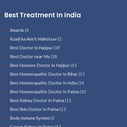
Best Treatment In India
Awards
(4
Azadi ka Amrit Mahotsav
(2
Best Doctor In Hajipur
(19
Best Doctor near Me
(18
Best Homoeo Doctor In Hajipur
(15
Best Homoeopathic Doctor In Bihar
(15
Best Homoeopathic Doctor In India
(14
Best Homoeopathic Doctor In Patna
(10
Best Kidney Doctor In Patna
(13
Best Skin Doctor In Patna
(13
Body Immune System
(3
Cancer Kidney In Patna
(12