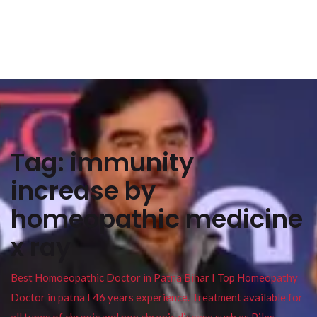
Tag:
immunity
increase by
homeopathic medicine
x ray
Best Homoeopathic Doctor in Patna Bihar I Top Homeopathy
Doctor in patna I 46 years experience. Treatment available for
all types of chronic and non chronic disease such as Piles ,