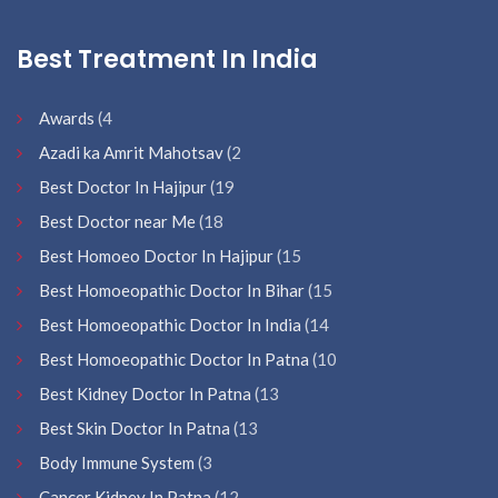
Best Treatment In India
Awards
(4
Azadi ka Amrit Mahotsav
(2
Best Doctor In Hajipur
(19
Best Doctor near Me
(18
Best Homoeo Doctor In Hajipur
(15
Best Homoeopathic Doctor In Bihar
(15
Best Homoeopathic Doctor In India
(14
Best Homoeopathic Doctor In Patna
(10
Best Kidney Doctor In Patna
(13
Best Skin Doctor In Patna
(13
Body Immune System
(3
Cancer Kidney In Patna
(12