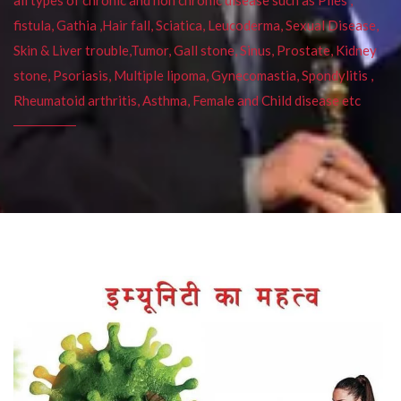
fistula, Gathia ,Hair fall, Sciatica, Leucoderma, Sexual Disease,
Skin & Liver trouble,Tumor, Gall stone, Sinus, Prostate, Kidney
stone, Psoriasis, Multiple lipoma, Gynecomastia, Spondylitis ,
Rheumatoid arthritis, Asthma, Female and Child disease etc