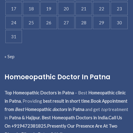
17
18
19
20
21
22
23
24
25
26
27
28
29
30
31
« Sep
Homoeopathic Doctor In Patna
Top Homeopathic Doctors in Patna
– Best
Homeopathic clinic
in Patna
, Providing
best result in short time
.
Book Appointment
from
Best
Homeopathic
doctors
in Patna
and get
top
treatment
in
Patna & Hajipur. Best Homeopath Doctors in India.
Call Us
On +919472381825.Presently Our Presence Are At Two