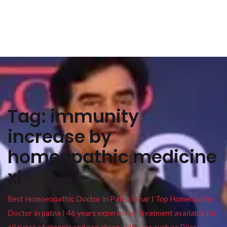
Tag:
immunity
increase by
homeopathic medicine
xl
Best Homoeopathic Doctor in Patna Bihar I Top Homeopathy
Doctor in patna I 46 years experience. Treatment available for
all types of chronic and non chronic disease such as Piles ,