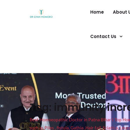
Home
About 
Contact Us
Tag:
immunity incr
Best Homoeopathic Doctor in Patna Bihar I Top Homeo
such as Piles , fistula, Gathia ,Hair fall, Sciatica, L