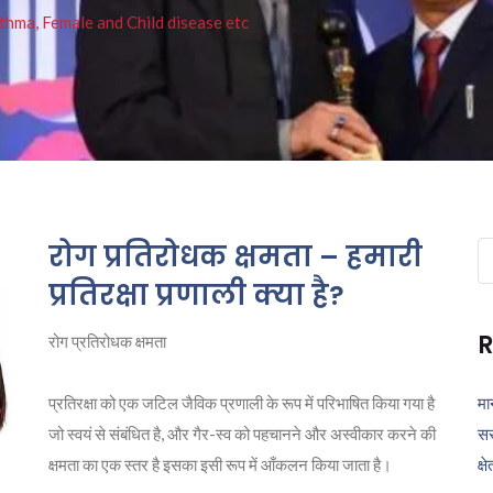
thma, Female and Child disease etc
रोग प्रतिरोधक क्षमता – हमारी
Se
fo
प्रतिरक्षा प्रणाली क्या है?
R
रोग प्रतिरोधक क्षमता
प्रतिरक्षा को एक जटिल जैविक प्रणाली के रूप में परिभाषित किया गया है
मा
जो स्वयं से संबंधित है, और गैर-स्व को पहचानने और अस्वीकार करने की
सर
क्षमता का एक स्तर है इसका इसी रूप में आँकलन किया जाता है।
क्ष