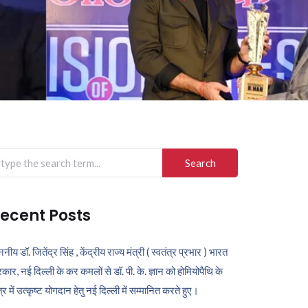
arch
r:
ecent Posts
ननीय डॉ. जितेंद्र सिंह , केंद्रीय राज्य मंत्री ( स्वतंत्र प्रभार ) भारत
कार, नई दिल्ली के कर कमलों से डॉ. पी. के. ज्ञान को होमियोपैथि के
ेत्र में उत्कृष्ट योगदान हेतु नई दिल्ली में सम्मानित करते हुए।