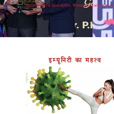
Gynecomastia, Spondylitis , Rheumatoid arthritis, As