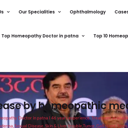
Us
Our Specialities
Ophthalmology
Case
Top Homeopathy Doctor in patna
Top 10 Homeop
ease by homeopathic med
pathy Doctor in patna I 46 years experience. Treatment available f
eucoderma, Sexual Disease, Skin & Liver trouble,Tumor, Gall stone, Sinu