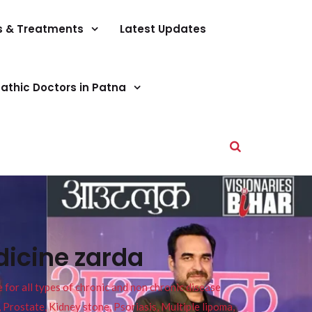
s & Treatments
Latest Updates
athic Doctors in Patna
icine zarda
or all types of chronic and non chronic disease
s, Prostate, Kidney stone, Psoriasis, Multiple lipoma,