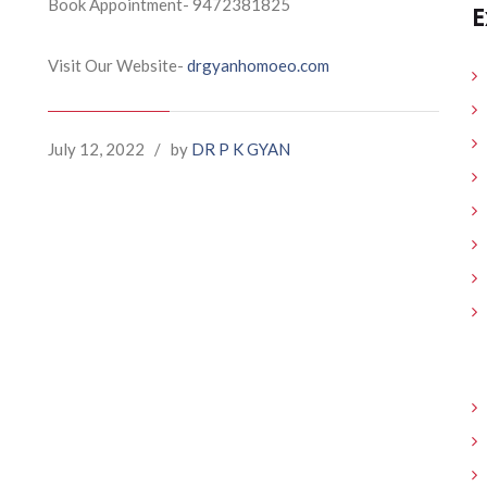
Book Appointment- 9472381825
E
Visit Our Website-
drgyanhomoeo.com
July 12, 2022
/
by
DR P K GYAN