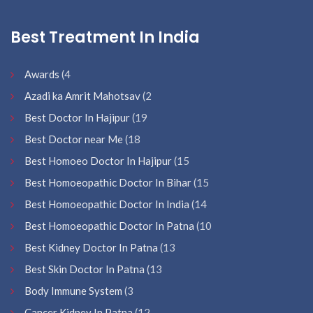
Best Treatment In India
Awards
(4
Azadi ka Amrit Mahotsav
(2
Best Doctor In Hajipur
(19
Best Doctor near Me
(18
Best Homoeo Doctor In Hajipur
(15
Best Homoeopathic Doctor In Bihar
(15
Best Homoeopathic Doctor In India
(14
Best Homoeopathic Doctor In Patna
(10
Best Kidney Doctor In Patna
(13
Best Skin Doctor In Patna
(13
Body Immune System
(3
Cancer Kidney In Patna
(12