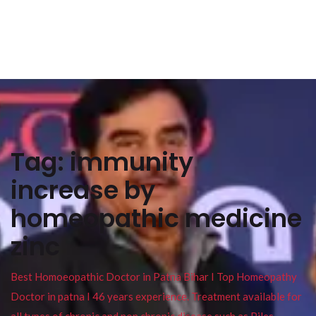
Tag:
immunity
increase by
homeopathic medicine
zinc
Best Homoeopathic Doctor in Patna Bihar I Top Homeopathy
Doctor in patna I 46 years experience. Treatment available for
all types of chronic and non chronic disease such as Piles ,