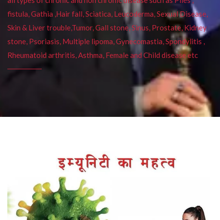
fistula, Gathia ,Hair fall, Sciatica, Leucoderma, Sexual Disease,
Skin & Liver trouble,Tumor, Gall stone, Sinus, Prostate, Kidney
stone, Psoriasis, Multiple lipoma, Gynecomastia, Spondylitis ,
Rheumatoid arthritis, Asthma, Female and Child disease etc