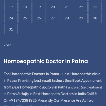
17
18
19
20
21
22
23
24
25
26
27
28
29
30
31
« Sep
Homoeopathic Doctor In Patna
Top Homeopathic Doctors in Patna
– Best
Homeopathic clinic
in Patna
, Providing
best result in short time
.
Book Appointment
from
Best
Homeopathic
doctors
in Patna
and get
top
treatment
in
Patna & Hajipur. Best Homeopath Doctors in India.
Call Us
On +919472381825.Presently Our Presence Are At Two