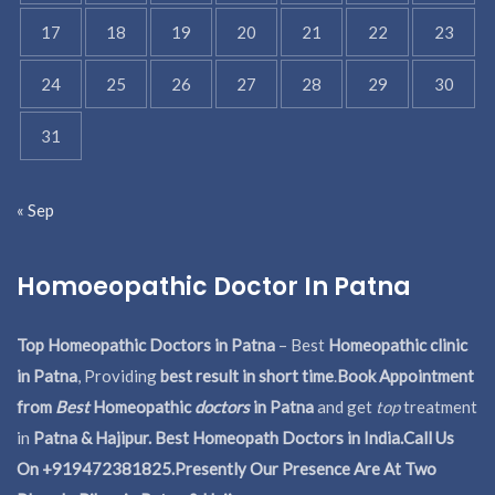
17
18
19
20
21
22
23
24
25
26
27
28
29
30
31
« Sep
Homoeopathic Doctor In Patna
Top Homeopathic Doctors in Patna
– Best
Homeopathic clinic
in Patna
, Providing
best result in short time
.
Book Appointment
from
Best
Homeopathic
doctors
in Patna
and get
top
treatment
in
Patna & Hajipur. Best Homeopath Doctors in India.
Call Us
On +919472381825.Presently Our Presence Are At Two