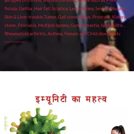
fistula, Gathia ,Hair fall, Sciatica, Leucoderma, Sexual Disease,
Skin & Liver trouble,Tumor, Gall stone, Sinus, Prostate, Kidney
stone, Psoriasis, Multiple lipoma, Gynecomastia, Spondylitis ,
Rheumatoid arthritis, Asthma, Female and Child disease etc