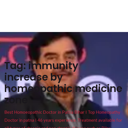
Tag:
immunity
increase by
homeopathic medicine
zone
Best Homoeopathic Doctor in Patna Bihar I Top Homeopathy
Doctor in patna I 46 years experience. Treatment available for
all types of chronic and non chronic disease such as Piles ,