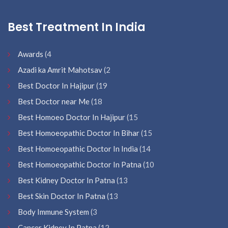
Best Treatment In India
Awards
(4
Azadi ka Amrit Mahotsav
(2
Best Doctor In Hajipur
(19
Best Doctor near Me
(18
Best Homoeo Doctor In Hajipur
(15
Best Homoeopathic Doctor In Bihar
(15
Best Homoeopathic Doctor In India
(14
Best Homoeopathic Doctor In Patna
(10
Best Kidney Doctor In Patna
(13
Best Skin Doctor In Patna
(13
Body Immune System
(3
Cancer Kidney In Patna
(12