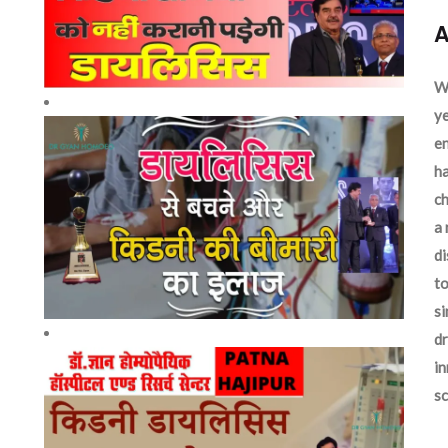
A
We
ye
en
ha
ch
a 
d
to
si
dr
in
sc