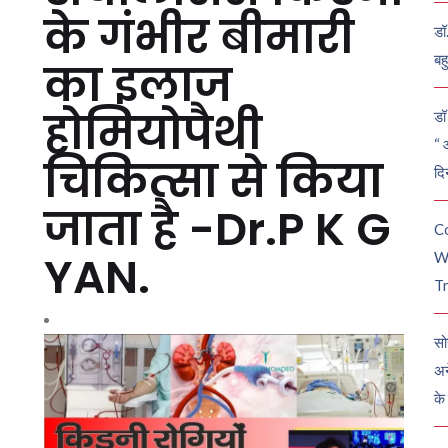
के गंभीर बीमारी
डॉ
बह
का इलाज
होमियोपैथी
डॉ 
“ 
चिकित्सा से किया
दि
जाता है -Dr.P K G
C
YAN.
W
Tr
सो
अन
के