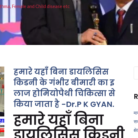
thma, Female and Child disease etc
हमारे यहाँ बिना डायलिसिस
Se
fo
किडनी के गंभीर बीमारी का इ
लाज होमियोपैथी चिकित्सा से
R
किया जाता है -Dr.P K GYAN.
मा
हमारे यहाँ बिना
सर
डायलिसिस किडनी
क्ष