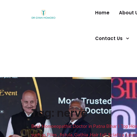
Home
About 
Contact Us
Tag:
nerve
Best Homoeopathic Doctor in Patna Bihar I Top Homeo
such as Piles , fistula, Gathia ,Hair fall, Sciatica, L