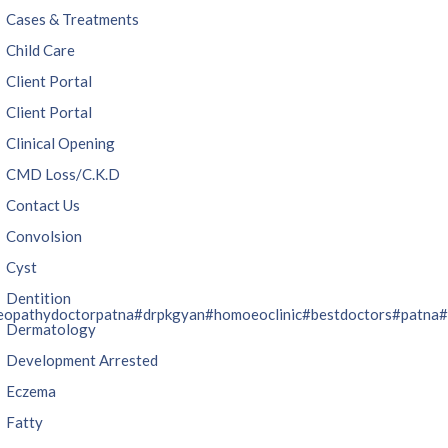
Cases & Treatments
Child Care
Client Portal
Client Portal
Clinical Opening
CMD Loss/C.K.D
Contact Us
Convolsion
Cyst
Dentition
opathydoctorpatna
#drpkgyan
#homoeoclinic
#bestdoctors
#patna
#
Dermatology
Development Arrested
Eczema
Fatty