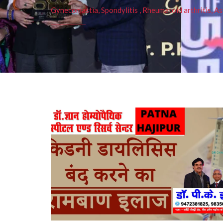
Gynecomastia, Spondylitis , Rheumatoid arthritis, As