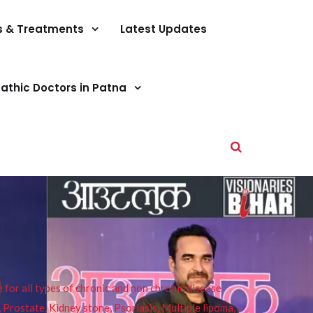
s & Treatments
Latest Updates
athic Doctors in Patna
or all types of chronic and non chronic disease
s, Prostate, Kidney stone, Psoriasis, Multiple lipoma,