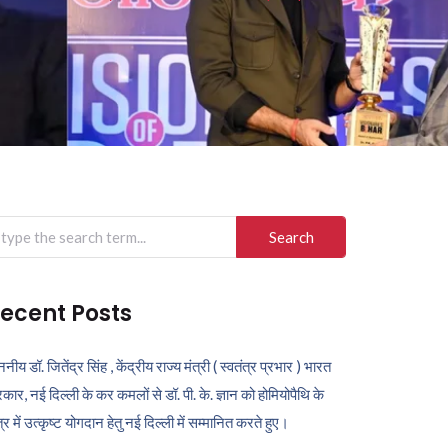
arch
r:
ecent Posts
ननीय डॉ. जितेंद्र सिंह , केंद्रीय राज्य मंत्री ( स्वतंत्र प्रभार ) भारत
कार, नई दिल्ली के कर कमलों से डॉ. पी. के. ज्ञान को होमियोपैथि के
ेत्र में उत्कृष्ट योगदान हेतु नई दिल्ली में सम्मानित करते हुए।