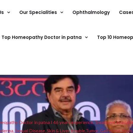
Us
Our Specialities
Ophthalmology
Case
Top Homeopathy Doctor in patna
Top 10 Homeop
pathy Doctor in patna I 46 years experience. Treatment available f
eucoderma, Sexual Disease, Skin & Liver trouble,Tumor, Gall stone, Sinu