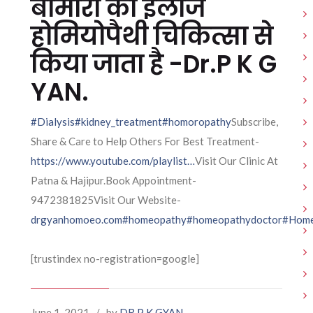
बीमारी का इलाज
होमियोपैथी चिकित्सा से
किया जाता है -Dr.P K G
YAN.
#Dialysis
#kidney_treatment
#homoropathy
Subscribe,
Share & Care to Help Others For Best Treatment-
https://www.youtube.com/playlist…
Visit Our Clinic At
Patna & Hajipur.Book Appointment-
9472381825Visit Our Website-
drgyanhomoeo.com
#homeopathy
#homeopathydoctor
#Home
[trustindex no-registration=google]
June 1, 2021
/
by
DR P K GYAN