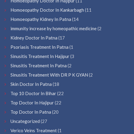
Homoeopathy Doctor In Hajipur
(11
Homoeopathy Doctor In Kankarbagh
(11
Homoeopathy Kidney In Patna
(14
immunity increase by homeopathic medicine
(2
Kidney Doctor In Patna
(17
Psoriasis Treatment In Patna
(1
Sinusitis Treatment In Hajipur
(3
Sinusitis Treatment In Patna
(2
Sinusitis Treatment With DR P K GYAN
(2
Skin Doctor In Patna
(18
Top 10 Doctor In Bihar
(22
Top Doctor In Hajipur
(22
Top Doctor In Patna
(20
Uncategorized
(27
Verico Veins Treatment
(1