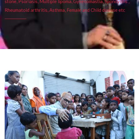
stone, Psoriasis, Multiple lipoma, Gynecomastia, Spondylitis ,
Rheumatoid arthritis, Asthma, Female and Child disease etc