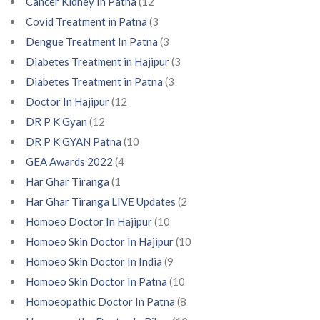
Cancer Kidney In Patna
(12
Covid Treatment in Patna
(3
Dengue Treatment In Patna
(3
Diabetes Treatment in Hajipur
(3
Diabetes Treatment in Patna
(3
Doctor In Hajipur
(12
DR P K Gyan
(12
DR P K GYAN Patna
(10
GEA Awards 2022
(4
Har Ghar Tiranga
(1
Har Ghar Tiranga LIVE Updates
(2
Homoeo Doctor In Hajipur
(10
Homoeo Skin Doctor In Hajipur
(10
Homoeo Skin Doctor In India
(9
Homoeo Skin Doctor In Patna
(10
Homoeopathic Doctor In Patna
(8