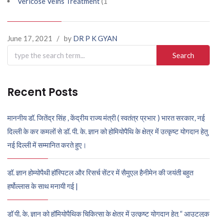
Vericose Veins Treatment
(1
June 17, 2021
/
by
DR P K GYAN
Search
for:
Recent Posts
माननीय डॉ. जितेंद्र सिंह , केंद्रीय राज्य मंत्री ( स्वतंत्र प्रभार ) भारत सरकार, नई
दिल्ली के कर कमलों से डॉ. पी. के. ज्ञान को होमियोपैथि के क्षेत्र में उत्कृष्ट योगदान हेतु
नई दिल्ली में सम्मानित करते हुए।
डॉ. ज्ञान होम्योपैथी हॉस्पिटल और रिसर्च सेंटर में सैमुएल हैनीमेन की जयंती बहुत
हर्षोल्लास के साथ मनायी गई |
डॉ पी. के. ज्ञान को हॉमियोपैथिक चिकित्सा के क्षेत्र में उत्कृष्ट योगदान हेतु “ आउटलुक