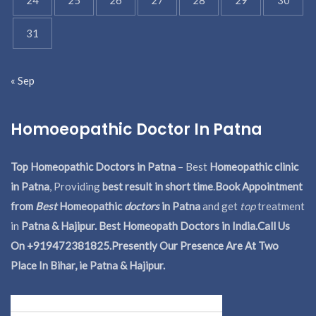
31
« Sep
Homoeopathic Doctor In Patna
Top Homeopathic Doctors in Patna
– Best
Homeopathic clinic
in Patna
, Providing
best result in short time
.
Book Appointment
from
Best
Homeopathic
doctors
in Patna
and get
top
treatment
in
Patna & Hajipur. Best Homeopath Doctors in India.
Call Us
On +919472381825.Presently Our Presence Are At Two
Place In Bihar, ie Patna & Hajipur.