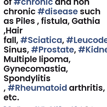
of
#chronic
and non
chronic
#disease
such
as Piles , fistula, Gathia
,Hair
fall,
#Sciatica
,
#Leucod
Sinus,
#Prostate
,
#Kidn
Multiple lipoma,
Gynecomastia,
Spondylitis
,
#Rheumatoid
arthritis,
etc.