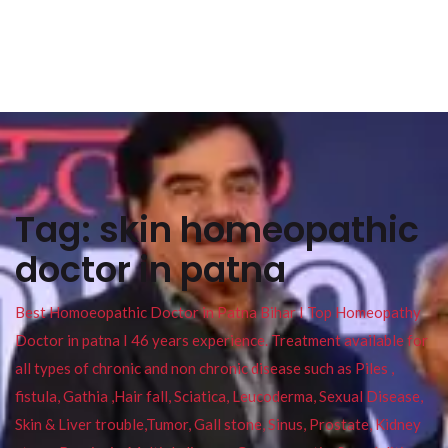
Tag:
skin homeopathic
doctor in patna
Best Homoeopathic Doctor in Patna Bihar I Top Homeopathy
Doctor in patna I 46 years experience. Treatment available for
all types of chronic and non chronic disease such as Piles ,
fistula, Gathia ,Hair fall, Sciatica, Leucoderma, Sexual Disease,
Skin & Liver trouble,Tumor, Gall stone, Sinus, Prostate, Kidney