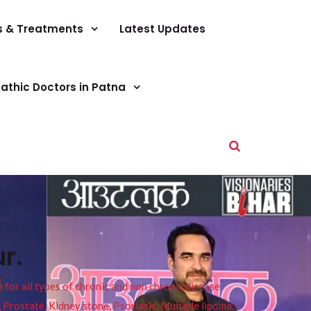
s & Treatments
Latest Updates
athic Doctors in Patna
r.
or all types of chronic and non chronic disease
s, Prostate, Kidney stone, Psoriasis, Multiple lipoma,