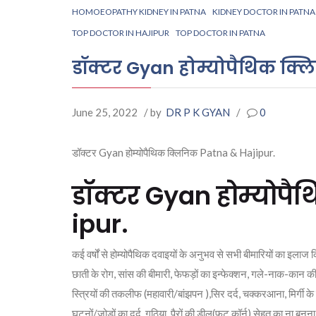
HOMOEOPATHY KIDNEY IN PATNA
KIDNEY DOCTOR IN PATNA
TOP DOCTOR IN HAJIPUR
TOP DOCTOR IN PATNA
डॉक्टर Gyan होम्योपैथिक क्ल
June 25, 2022
/ by
DR P K GYAN
/
0
डॉक्टर Gyan होम्योपैथिक क्लिनिक Patna & Hajipur.
डॉक्टर Gyan होम्योप
ipur.
कई वर्षों से होम्योपैथिक दवाइयों के अनुभव से सभी बीमारियों का इला
छाती के रोग, सांस की बीमारी, फेफड़ों का इन्फेक्शन, गले-नाक-कान की ब
स्त्रियों की तकलीफ (महावारी/बांझपन ),सिर दर्द, चक्करआना, मिर्गी के दौ
घुटनों/जोड़ों का दर्द, गठिया, पैरों की डील(फुट कॉर्न),सेहत का ना