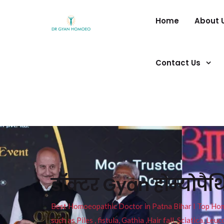
Home
About 
Contact Us
डॉक्टर Gyan होम्योपै
Best Homoeopathic Doctor in Patna Bihar I Top Homeo
such as Piles , fistula, Gathia ,Hair fall, Sciatica, L