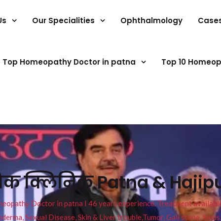
Us
Our Specialities
Ophthalmology
Case
Top Homeopathy Doctor in patna
Top 10 Homeop
थिक क्लिनिक Patna & Hajipu
pathy Doctor in patna I 46 years experience. Treatment available f
eucoderma, Sexual Disease, Skin & Liver trouble,Tumor, Gall stone, Sinu