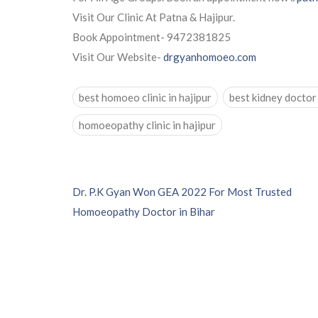
Visit Our Clinic At Patna & Hajipur.
Book Appointment- 9472381825
Visit Our Website-
drgyanhomoeo.com
best homoeo clinic in hajipur
best kidney doctor
homoeopathy clinic in hajipur
P
Dr. P.K Gyan Won GEA 2022 For Most Trusted
Homoeopathy Doctor in Bihar
o
s
t
n