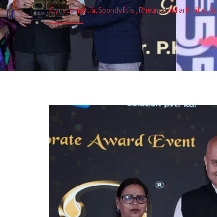
Gynecomastia, Spondylitis , Rheumatoid arthritis, As