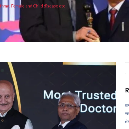
thma, Female and Child disease etc
Se
fo
R
मा
सर
क्ष