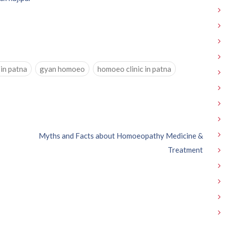
 in patna
gyan homoeo
homoeo clinic in patna
Myths and Facts about Homoeopathy Medicine &
Treatment