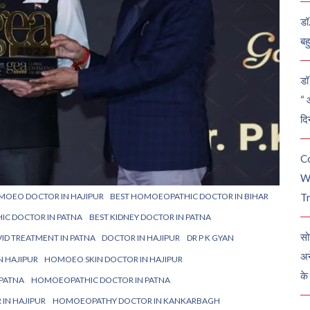
डॉ
बह
डॉ 
“ 
दि
C
W
MOEO DOCTOR IN HAJIPUR
BEST HOMOEOPATHIC DOCTOR IN BIHAR
Tr
IC DOCTOR IN PATNA
BEST KIDNEY DOCTOR IN PATNA
सो
ID TREATMENT IN PATNA
DOCTOR IN HAJIPUR
DR P K GYAN
अन
 HAJIPUR
HOMOEO SKIN DOCTOR IN HAJIPUR
के
 PATNA
HOMOEOPATHIC DOCTOR IN PATNA
IN HAJIPUR
HOMOEOPATHY DOCTOR IN KANKARBAGH