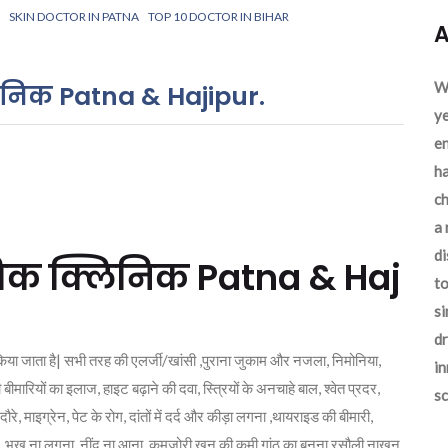
SKIN DOCTOR IN PATNA
TOP 10 DOCTOR IN BIHAR
A
We
िनिक Patna & Hajipur.
ye
en
ha
ch
a 
d
ैथिक क्लिनिक Patna & Haj
to
si
dr
ज किया जाता है| सभी तरह की एलर्जी/खांसी ,पुराना जुकाम और नजला, निमोनिया,
in
ीमारियों का इलाज, हाइट बढ़ाने की दवा, स्त्रियों के अनचाहे बाल, श्वेत प्रदर,
sc
रे, माइग्रेन, पेट के रोग, दांतों में दर्द और कीड़ा लगना ,थायराइड की बीमारी,
 बनना, भूख ना लगना, नींद ना आना, कमजोरी,खून की कमी,गांठ का बनना,रसौली,नाखून