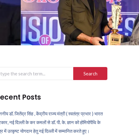
arch
r:
ecent Posts
ननीय डॉ. जितेंद्र सिंह , केंद्रीय राज्य मंत्री ( स्वतंत्र प्रभार ) भारत
कार, नई दिल्ली के कर कमलों से डॉ. पी. के. ज्ञान को होमियोपैथि के
ेत्र में उत्कृष्ट योगदान हेतु नई दिल्ली में सम्मानित करते हुए।