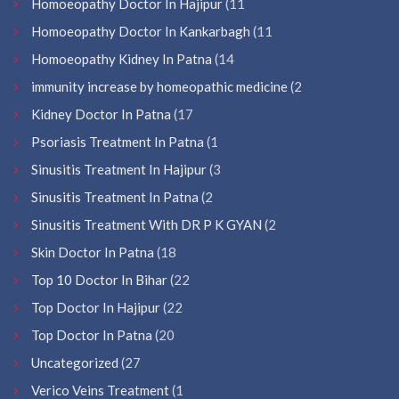
Homoeopathy Doctor In Hajipur
(11
Homoeopathy Doctor In Kankarbagh
(11
Homoeopathy Kidney In Patna
(14
immunity increase by homeopathic medicine
(2
Kidney Doctor In Patna
(17
Psoriasis Treatment In Patna
(1
Sinusitis Treatment In Hajipur
(3
Sinusitis Treatment In Patna
(2
Sinusitis Treatment With DR P K GYAN
(2
Skin Doctor In Patna
(18
Top 10 Doctor In Bihar
(22
Top Doctor In Hajipur
(22
Top Doctor In Patna
(20
Uncategorized
(27
Verico Veins Treatment
(1