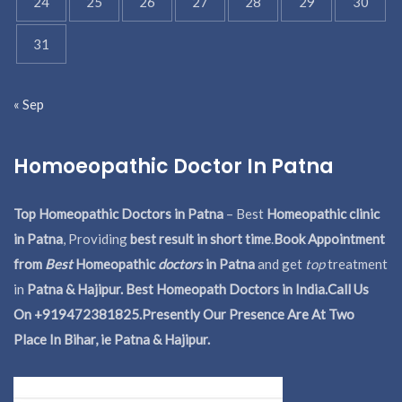
24
25
26
27
28
29
30
31
« Sep
Homoeopathic Doctor In Patna
Top Homeopathic Doctors in Patna
– Best
Homeopathic clinic
in Patna
, Providing
best result in short time
.
Book Appointment
from
Best
Homeopathic
doctors
in Patna
and get
top
treatment
in
Patna & Hajipur. Best Homeopath Doctors in India.
Call Us
On +919472381825.Presently Our Presence Are At Two
Place In Bihar, ie Patna & Hajipur.