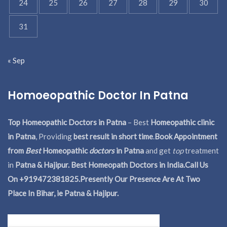
24
25
26
27
28
29
30
31
« Sep
Homoeopathic Doctor In Patna
Top Homeopathic Doctors in Patna
– Best
Homeopathic clinic
in Patna
, Providing
best result in short time
.
Book Appointment
from
Best
Homeopathic
doctors
in Patna
and get
top
treatment
in
Patna & Hajipur. Best Homeopath Doctors in India.
Call Us
On +919472381825.Presently Our Presence Are At Two
Place In Bihar, ie Patna & Hajipur.