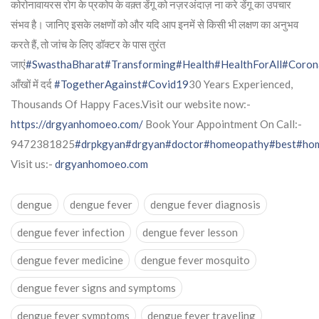
कोरोनावायरस रोग के प्रकोप के वक़्त डेंगू को नज़रअंदाज़ ना करे डेंगू का उपचार
संभव है। जानिए इसके लक्षणों को और यदि आप इनमें से किसी भी लक्षण का अनुभव
करते हैं, तो जांच के लिए डॉक्टर के पास तुरंत
जाएं
#SwasthaBharat
#Transforming
#Health
#HealthForAll
#Coron
आँखों में दर्द
#TogetherAgainst
#Covid19
30 Years Experienced,
Thousands Of Happy Faces.Visit our website now:-
https://drgyanhomoeo.com/
Book Your Appointment On Call:-
9472381825
#drpkgyan
#drgyan
#doctor
#homeopathy
#best
#hom
Visit us:-
drgyanhomoeo.com
dengue
dengue fever
dengue fever diagnosis
dengue fever infection
dengue fever lesson
dengue fever medicine
dengue fever mosquito
dengue fever signs and symptoms
dengue fever symptoms
dengue fever traveling