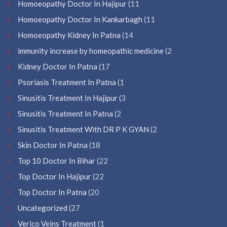
Homoeopathy Doctor In Hajipur
(11
Homoeopathy Doctor In Kankarbagh
(11
Homoeopathy Kidney In Patna
(14
immunity increase by homeopathic medicine
(2
Kidney Doctor In Patna
(17
Psoriasis Treatment In Patna
(1
Sinusitis Treatment In Hajipur
(3
Sinusitis Treatment In Patna
(2
Sinusitis Treatment With DR P K GYAN
(2
Skin Doctor In Patna
(18
Top 10 Doctor In Bihar
(22
Top Doctor In Hajipur
(22
Top Doctor In Patna
(20
Uncategorized
(27
Verico Veins Treatment
(1