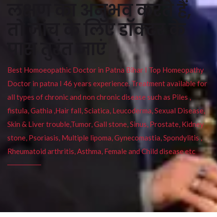
लक्षण का अनुभव करते हैं,
तो जांच के लिए डॉक्टर के
पास तुरंत जाएं
Best Homoeopathic Doctor in Patna Bihar I Top Homeopathy
Doctor in patna I 46 years experience. Treatment available for
all types of chronic and non chronic disease such as Piles ,
fistula, Gathia ,Hair fall, Sciatica, Leucoderma, Sexual Disease,
Skin & Liver trouble,Tumor, Gall stone, Sinus, Prostate, Kidney
stone, Psoriasis, Multiple lipoma, Gynecomastia, Spondylitis ,
Rheumatoid arthritis, Asthma, Female and Child disease etc